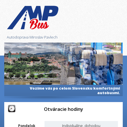
Autodoprava Miroslav Pavlech
Vozíme vás po celom Slovensku komfortnými
autobusmi.
Otváracie hodiny
Pondelok
Individuálne, dohodou